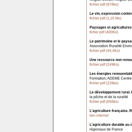
fichier pdf (978ko)
Le vin, expression conte
fichier pdf (1,16 Mo)
Paysages et agriculture
ficher pdf (400Ko)
Le patrimoine et le pays
Association Ruralité Env
fichier pdf (44,4Ko)
Une ressource non renouv
fichier pdf (249Ko)
Les énergies renouvelabl
Formation; ADEME Centre
fichier pdf (228ko)
Le développement rural.
la pêche et de la ruralité
fichier pdf (656ko)
L'agriculture française.
lien internet
L'agriculture durable au
régionaux de France