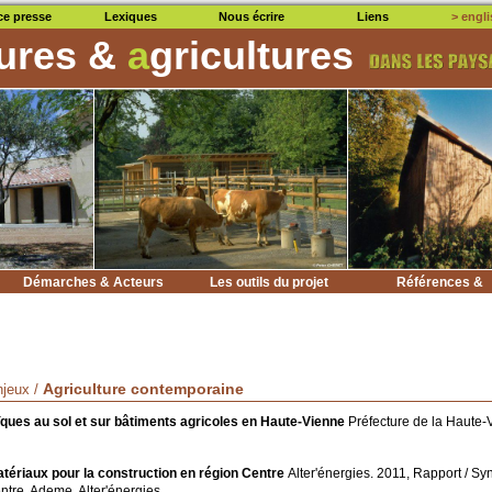
ce presse
Lexiques
Nous écrire
Liens
> engli
tures &
a
gricultures
Démarches & Acteurs
Les outils du projet
Références &
Bibliographies
Agriculture contemporaine
njeux /
ïques au sol et sur bâtiments agricoles en Haute-Vienne
Préfecture de la Haute-
atériaux pour la construction en région Centre
Alter'énergies. 2011, Rapport / Sy
tre, Ademe, Alter'énergies