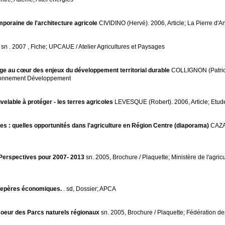
mporaine de l'architecture agricole
CIVIDINO (Hervé). 2006, Article; La Pierre d'
s
sn . 2007 , Fiche; UPCAUE / Atelier Agricultures et Paysages
age au cœur des enjeux du développement territorial durable
COLLIGNON (Patrice)
ironnement Développement
elable à protéger - les terres agricoles
LEVESQUE (Robert). 2006, Article; Etud
es : quelles opportunités dans l'agriculture en Région Centre (diaporama)
CAZAU
 Perspectives pour 2007- 2013
sn. 2005, Brochure / Plaquette; Ministère de l'agricu
 Repères économiques.
. sd, Dossier; APCA
 coeur des Parcs naturels régionaux
sn. 2005, Brochure / Plaquette; Fédération de