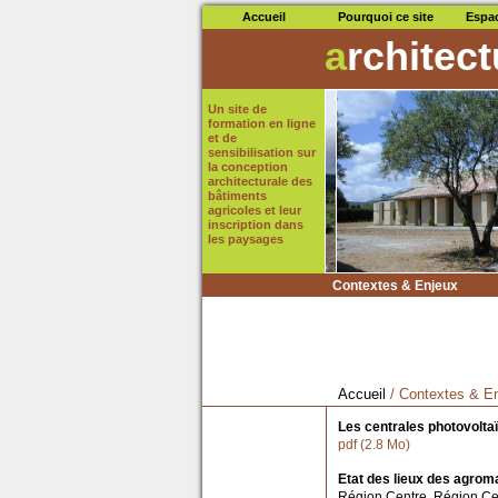
Accueil
Pourquoi ce site
Espa
a
rchitec
Un site de
formation en ligne
et de
sensibilisation sur
la conception
architecturale des
bâtiments
agricoles et leur
inscription dans
les paysages
Contextes & Enjeux
Accueil
/ Contextes & E
Les centrales photovolta
pdf (2.8 Mo)
Etat des lieux des agrom
Région Centre, Région Cen