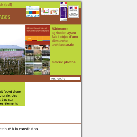
sh (pdf)
Bâtiments
agricoles ayant
fait l'objet d'une
démarche
architecturale
Galerie photos
recherche
it l'objet d'une
cturale, des
s travaux
 des éléments
tribué à la constitution