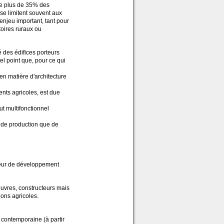
te plus de 35% des
se limitent souvent aux
enjeu important, tant pour
toires ruraux ou
é des édifices porteurs
tel point que, pour ce qui
n matière d'architecture
ents agricoles, est due
ut multifonctionnel
s de production que de
cteur de développement
uvres, constructeurs mais
ions agricoles.
e contemporaine (à partir