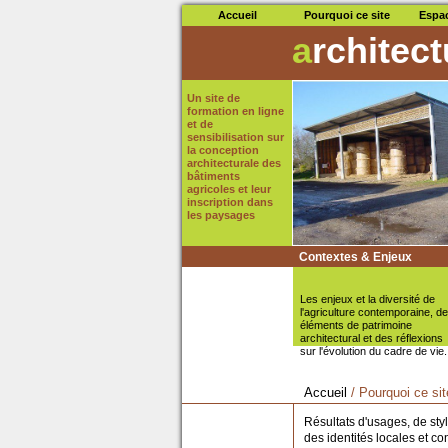
Accueil
Pourquoi ce site
Espa
a
rchitec
Un site de
formation en ligne
et de
sensibilisation sur
la conception
architecturale des
bâtiments
agricoles et leur
inscription dans
les paysages
Contextes & Enjeux
Les enjeux et la diversité de
l'agriculture contemporaine, d
éléments de patrimoine
architectural et des réflexions
sur l'évolution du cadre de vie.
Accueil
/ Pourquoi ce sit
Résultats d'usages, de styl
des identités locales et co