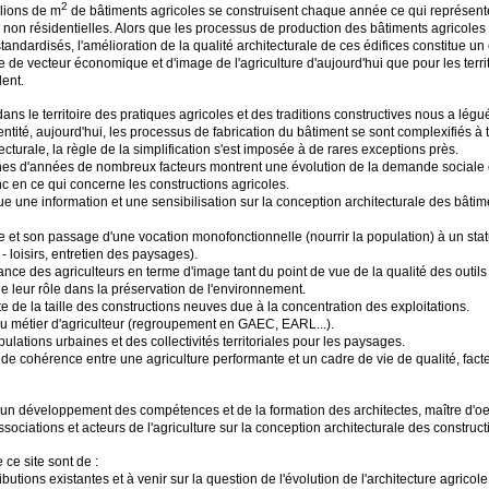
2
llions de m
de bâtiments agricoles se construisent chaque année ce qui représen
 non résidentielles. Alors que les processus de production des bâtiments agricoles 
ndardisés, l'amélioration de la qualité architecturale de ces édifices constitue un 
 de vecteur économique et d'image de l'agriculture d'aujourd'hui que pour les terri
lent.
dans le territoire des pratiques agricoles et des traditions constructives nous a légu
identité, aujourd'hui, les processus de fabrication du bâtiment se sont complexifiés à 
ecturale, la règle de la simplification s'est imposée à de rares exceptions près.
nes d'années de nombreux facteurs montrent une évolution de la demande sociale e
c en ce qui concerne les constructions agricoles.
ue une information et une sensibilisation sur la conception architecturale des bâtim
ure et son passage d'une vocation monofonctionnelle (nourrir la population) à un stat
 - loisirs, entretien des paysages).
nce des agriculteurs en terme d'image tant du point de vue de la qualité des outil
e leur rôle dans la préservation de l'environnement.
e de la taille des constructions neuves due à la concentration des exploitations.
du métier d'agriculteur (regroupement en GAEC, EARL...).
opulations urbaines et des collectivités territoriales pour les paysages.
 de cohérence entre une agriculture performante et un cadre de vie de qualité, fa
 un développement des compétences et de la formation des architectes, maître d'oe
sociations et acteurs de l'agriculture sur la conception architecturale des construct
 ce site sont de :
ibutions existantes et à venir sur la question de l'évolution de l'architecture agricol