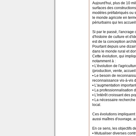
Aujourd'hui, plus de 10 mi
surfaces des constructions
modèles préfabriqués ou sta
le monde agricole en terme
périurbains qui les accueil
Si par le passé, l'ancrage 
d'histoire de culture et d'
est de la conception archit
Pourtant depuis une dizai
dans le monde rural et don
Cette évolution, qui impliq
notamment à :
• L'évolution de l'agricult
(production, vente, accueil
• Le besoin de reconnaissa
reconnaissance vis-à-vis d
• L'augmentation important
• La professionnalisation 
• L'intérêt croissant des p
• La nécessaire recherche
local.
Ces évolutions impliquent
aussi maîtres d'ouvrage, as
En ce sens, les objectifs de
• Mutualiser diverses contr