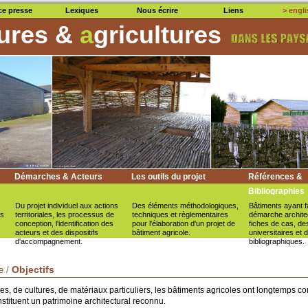
ce presse
Lexiques
Nous écrire
Liens
> engli
tures &
a
gricultures
Démarches & Acteurs
Les outils du projet
Références &
Bibliographies
Du projet individuel aux actions
Des éléments méthodologiques,
Bâtiments ayant fa
es
territoriales, les processus de
techniques et règlementaires
démarche archite
conception, l'identification des
pour l'élaboration d'un projet de
fiches de cas, de
acteurs et des dispositifs
bâtiment agricole.
universitaires et
d'accompagnement.
bibliographiques.
Objectifs
e /
es, de cultures, de matériaux particuliers, les bâtiments agricoles ont longtemps con
nstituent un patrimoine architectural reconnu.